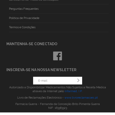
Perguntas Frequentes
Politica de Privacidade
Termos e Condições
MANTENHA-SE CONECTADO
INSCREVA-SE NA NOSSA NEWSLETTER
Autorizado a Disponibilizar Medicamentos Não Sujeitos a Receita Médica
atraves da Internet pelo
Infarmed, I.P.
Livro de Reclamações Electrónico -
www.livroreclamacoes.pt
Farmácia Guerra - Fernanda da Conceição Brito Pimenta Guerra
NIF: 163363323