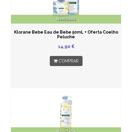
Novidade
Klorane Bebe Eau de Bebe 50mL + Oferta Coelho
Peluche
14,90
COMPRAR
Novidade