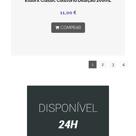
Eludril Classic Colutorio Diluiçao 200mL
11,00
COMPRAR
1
2
3
4