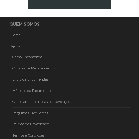
QUEM SOMOS
Home
Ajuda
Como Encomendar
Compra de Medicamentos
Envio de Encomendas
Métodos de Pagamento
Cancelamento, Trocas ou Devoluções
Perguntas Frequentes
Politica de Privacidade
Termos e Condições