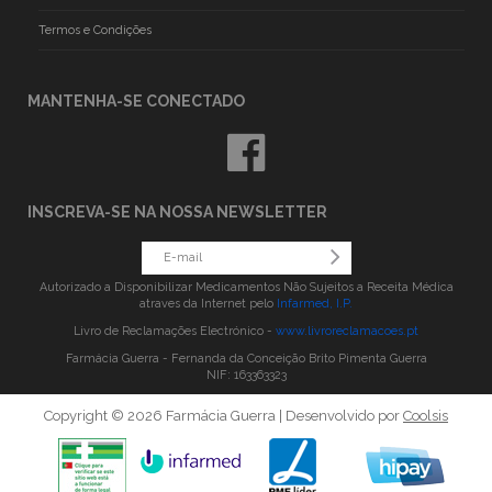
Termos e Condições
MANTENHA-SE CONECTADO
INSCREVA-SE NA NOSSA NEWSLETTER
Autorizado a Disponibilizar Medicamentos Não Sujeitos a Receita Médica
atraves da Internet pelo
Infarmed, I.P.
Livro de Reclamações Electrónico -
www.livroreclamacoes.pt
Farmácia Guerra - Fernanda da Conceição Brito Pimenta Guerra
NIF: 163363323
Copyright © 2026 Farmácia Guerra | Desenvolvido por
Coolsis