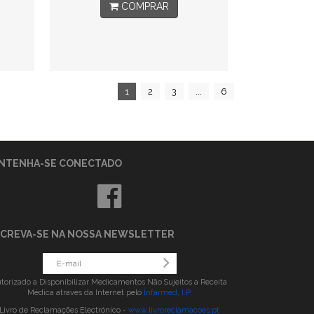
COMPRAR
1
2
3
...
6
NTENHA-SE CONECTADO
SCREVA-SE NA NOSSA NEWSLETTER
torizado a Disponibilizar Medicamentos Não Sujeitos a Receita
Médica atraves da Internet pelo
Infarmed, I.P.
Livro de Reclamações Electrónico -
www.livroreclamacoes.pt