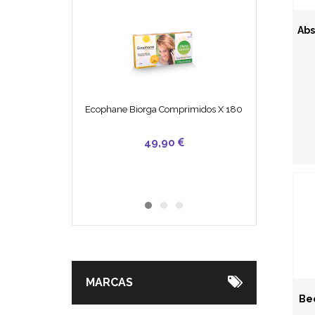
Abs
Ecophane Biorga Comprimidos X 180
49,90
25,50
7,30
MARCAS
Be