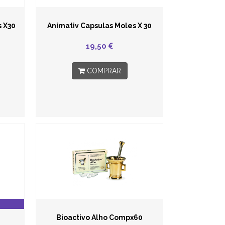
s X30
Animativ Capsulas Moles X 30
19,50
COMPRAR
Bioactivo Alho Compx60