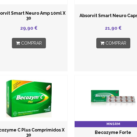
orvit Smart Neuro Amp 10ml X
Absorvit Smart Neuro Cap
30
29,90
21,90
COMPRAR
COMPRAR
MNSRM
cozyme C Plus Comprimidos X
Becozyme Forte
30