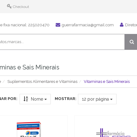
Checkout
 fixa nacional: 225020470
guerrafarmacia@gmail.com
Direto
minas e Sais Minerais
e
Suplementos Alimentares e Vitaminas
Vitaminas e Sais Minerais
AR POR:
MOSTRAR:
Nome
12
por página