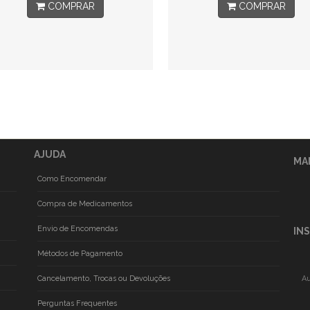
COMPRAR
COMPRAR
AJUDA
MA
Como Encomendar
Compra de Medicamentos
Envio de Encomendas
IN
Métodos de Pagamento
Cancelamento, Trocas ou Devoluções
Au
Perguntas Frequentes