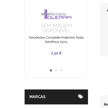
Parodontax Complete Protection Pasta
Dentifrica 75mL
49,90
25,50
7,30
MARCAS
Av