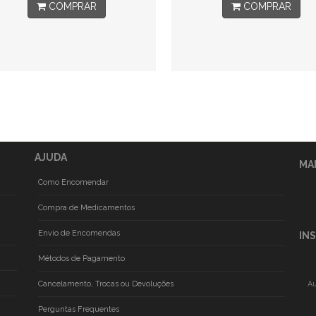
COMPRAR
COMPRAR
AJUDA
MA
Como Encomendar
Compra de Medicamentos
Envio de Encomendas
IN
Métodos de Pagamento
Cancelamento, Trocas ou Devoluções
Au
Perguntas Frequentes