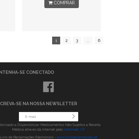
COMPRAR
1
2
3
...
6
NTENHA-SE CONECTADO
SCREVA-SE NA NOSSA NEWSLETTER
torizado a Disponibilizar Medicamentos Não Sujeitos a Receita
Médica atraves da Internet pelo
Infarmed, I.P.
Livro de Reclamações Electrónico -
www.livroreclamacoes.pt