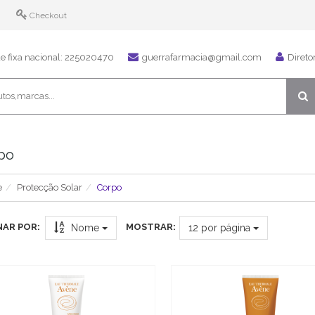
Checkout
 fixa nacional: 225020470
guerrafarmacia@gmail.com
Direto
po
e
Protecção Solar
Corpo
AR POR:
MOSTRAR:
Nome
12
por página