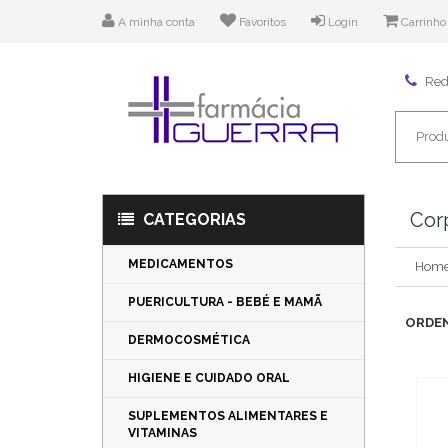
A minha conta
Favoritos
Login
Carrinho
Rede
Cor
CATEGORIAS
MEDICAMENTOS
Hom
PUERICULTURA - BEBÉ E MAMÃ
ORDEN
DERMOCOSMÉTICA
HIGIENE E CUIDADO ORAL
SUPLEMENTOS ALIMENTARES E
VITAMINAS