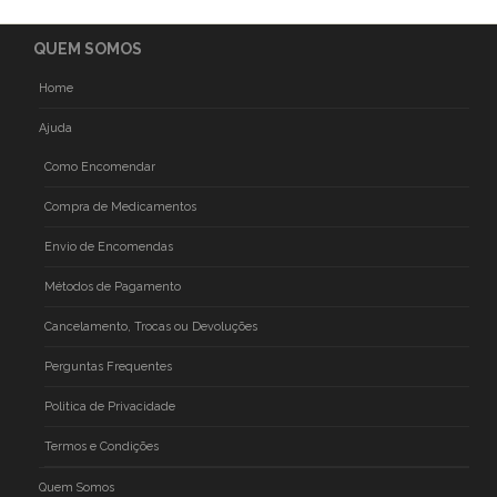
QUEM SOMOS
Home
Ajuda
Como Encomendar
Compra de Medicamentos
Envio de Encomendas
Métodos de Pagamento
Cancelamento, Trocas ou Devoluções
Perguntas Frequentes
Politica de Privacidade
Termos e Condições
Quem Somos