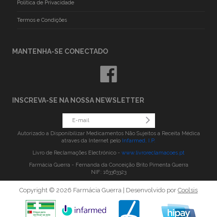
Politica de Privacidade
Termos e Condições
MANTENHA-SE CONECTADO
INSCREVA-SE NA NOSSA NEWSLETTER
Autorizado a Disponibilizar Medicamentos Não Sujeitos a Receita Médica
atraves da Internet pelo
Infarmed, I.P.
Livro de Reclamações Electrónico -
www.livroreclamacoes.pt
Farmácia Guerra - Fernanda da Conceição Brito Pimenta Guerra
NIF: 163363323
Copyright © 2026 Farmácia Guerra | Desenvolvido por
Coolsis