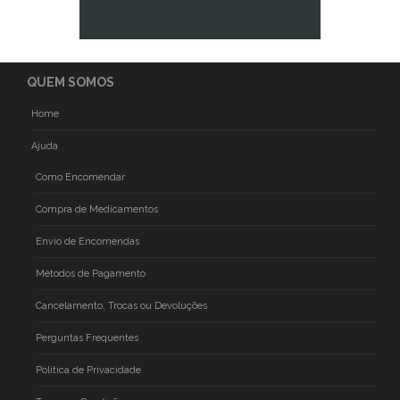
QUEM SOMOS
Home
Ajuda
Como Encomendar
Compra de Medicamentos
Envio de Encomendas
Métodos de Pagamento
Cancelamento, Trocas ou Devoluções
Perguntas Frequentes
Politica de Privacidade