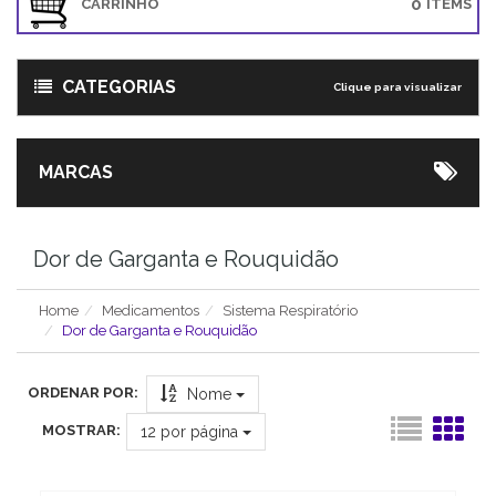
0
CARRINHO
ITEMS
CATEGORIAS
Clique para visualizar
MARCAS
Dor de Garganta e Rouquidão
Home
Medicamentos
Sistema Respiratório
Dor de Garganta e Rouquidão
ORDENAR POR:
Nome
MOSTRAR:
12
por página