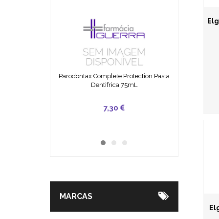
Elg
Parodontax Complete Protection Pasta
Dentifrica 75mL
49,90
25,50
7,30
MARCAS
El