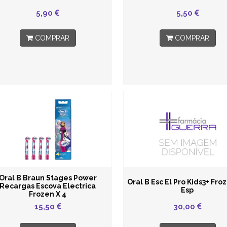
5,90
5,50
COMPRAR
COMPRAR
Oral B Braun Stages Power
Oral B Esc El Pro Kids3+ Fro
Recargas Escova Electrica
Esp
Frozen X 4
15,50
30,00