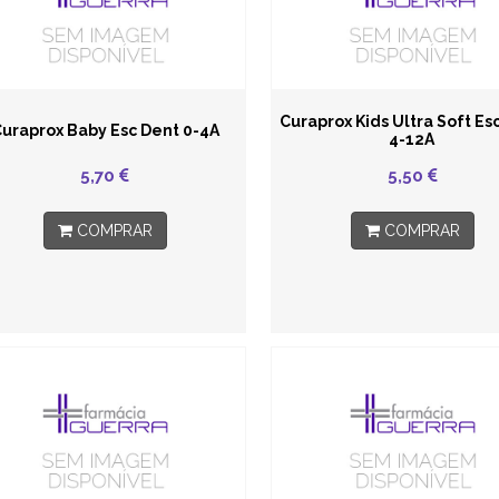
Curaprox Kids Ultra Soft Es
uraprox Baby Esc Dent 0-4A
4-12A
5,70
5,50
COMPRAR
COMPRAR