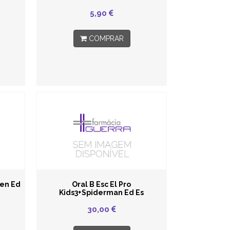
5,90
COMPRAR
zen Ed
Oral B Esc El Pro
Kids3+Spiderman Ed Es
30,00