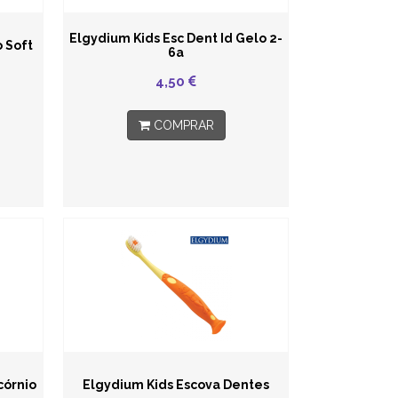
Elgydium Kids Esc Dent Id Gelo 2-
 Soft
6a
4,50
COMPRAR
córnio
Elgydium Kids Escova Dentes