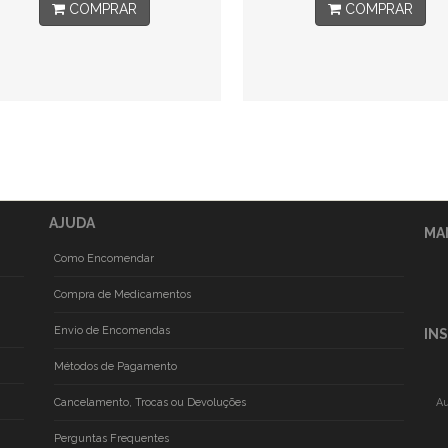
COMPRAR
COMPRAR
AJUDA
MA
Como Encomendar
Compra de Medicamentos
Envio de Encomendas
IN
Métodos de Pagamento
Cancelamento, Trocas ou Devoluções
Au
Perguntas Frequentes