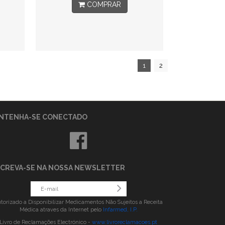
COMPRAR
1
2
NTENHA-SE CONECTADO
SCREVA-SE NA NOSSA NEWSLETTER
torizado a Disponibilizar Medicamentos Não Sujeitos a Receita
Médica atraves da Internet pelo
Infarmed, I.P.
Livro de Reclamações Electrónico -
www.livroreclamacoes.pt