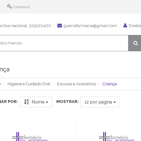
Checkout
 fixa nacional: 225020470
guerrafarmacia@gmail.com
Direto
ança
e
Higiene e Cuidado Oral
Escovas e Acessórios
Criança
AR POR:
MOSTRAR:
Nome
12
por página