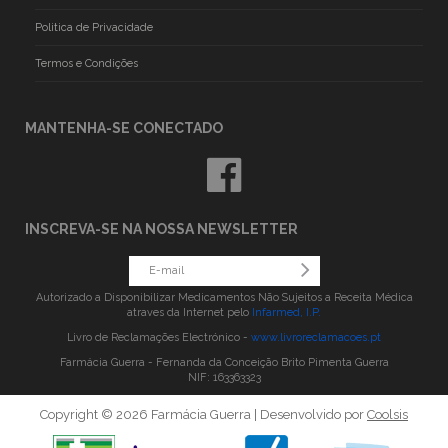
Politica de Privacidade
Termos e Condições
MANTENHA-SE CONECTADO
INSCREVA-SE NA NOSSA NEWSLETTER
Autorizado a Disponibilizar Medicamentos Não Sujeitos a Receita Médica
atraves da Internet pelo
Infarmed, I.P.
Livro de Reclamações Electrónico -
www.livroreclamacoes.pt
Farmácia Guerra - Fernanda da Conceição Brito Pimenta Guerra
NIF: 163363323
Copyright © 2026 Farmácia Guerra | Desenvolvido por
Coolsis