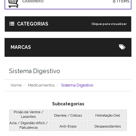
0
CARRINHO
ITEMS
CATEGORIAS
Clique para visualizar
MARCAS
Sistema Digestivo
Home
Medicamentos
Sistema Digestivo
Subcategorias
Prisão de Ventre /
Diarreia / Cólicas
Hidratação Oral
Laxantes
Azia / Digestão difícil /
Anti-Enjoo
Desparasitantes
Flatulência