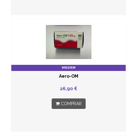
MNSRM
Aero-OM
26,90
COMPRAR