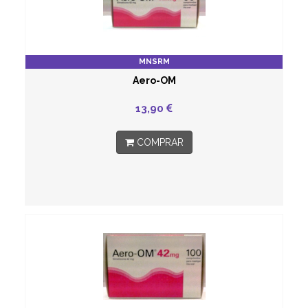
MNSRM
Aero-OM
13,90
COMPRAR