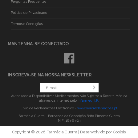
Perguntas Frequentes
Politica de Privacidade
Termos e Condições
MANTENHA-SE CONECTADO
INSCREVA-SE NA NOSSA NEWSLETTER
Autorizado a Disponibilizar Medicamentos Não Sujeitos a Receita Médica
atraves da Internet pelo
Infarmed, I.P.
Livro de Reclamações Electrónico -
www.livroreclamacoes.pt
Farmácia Guerra - Fernanda da Conceição Brito Pimenta Guerra
NIF: 163363323
Copyright © 2026 Farmácia Guerra | Desenvolvido por
Coolsis