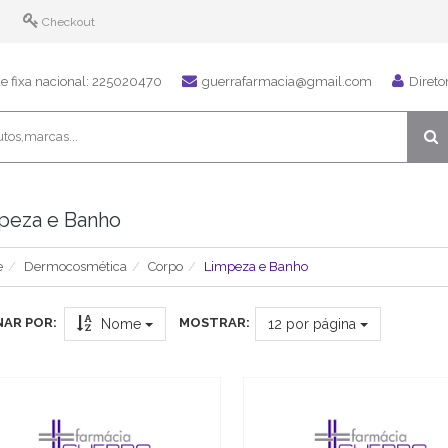
Checkout
 fixa nacional: 225020470
guerrafarmacia@gmail.com
Direto
peza e Banho
e
Dermocosmética
Corpo
Limpeza e Banho
AR POR:
MOSTRAR:
Nome
12
por página