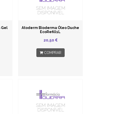
 Gel
Atoderm Bioderma Óleo Duche
EcoRefill1L
20,50
COMPRAR