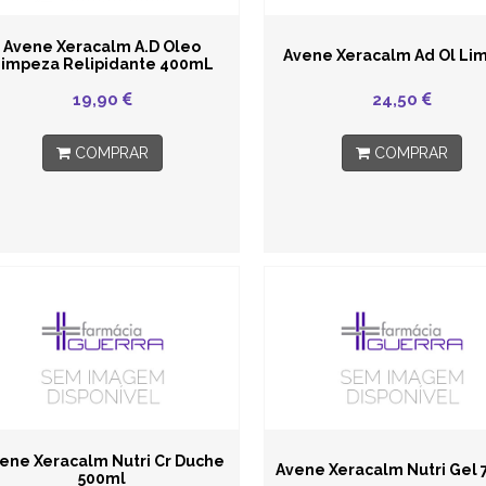
Avene Xeracalm A.D Oleo
Avene Xeracalm Ad Ol Lim
impeza Relipidante 400mL
19,90
24,50
COMPRAR
COMPRAR
ene Xeracalm Nutri Cr Duche
Avene Xeracalm Nutri Gel 
500ml