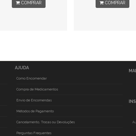
COMPRAR
COMPRAR
AJUDA
MA
Como Encomendar
Compra de Medicamentos
Envio de Encomendas
IN
Métodos de Pagamento
Cancelamento, Trocas ou Devoluções
Au
Perguntas Frequentes