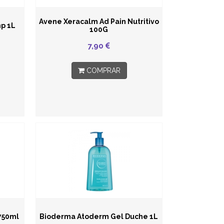
Avene Xeracalm Ad Pain Nutritivo
p 1L
100G
7,90
COMPRAR
750ml
Bioderma Atoderm Gel Duche 1L