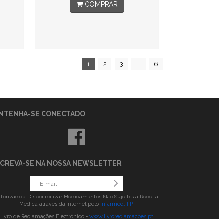
COMPRAR
1
2
3
...
6
NTENHA-SE CONECTADO
SCREVA-SE NA NOSSA NEWSLETTER
torizado a Disponibilizar Medicamentos Não Sujeitos a Receita
Médica atraves da Internet pelo
Infarmed, I.P.
Livro de Reclamações Electrónico -
www.livroreclamacoes.pt