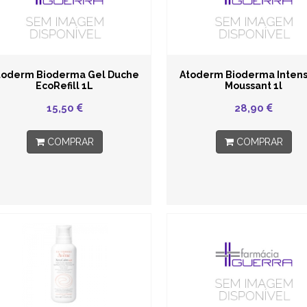
toderm Bioderma Gel Duche
Atoderm Bioderma Intens
EcoRefill 1L
Moussant 1l
15,50
28,90
COMPRAR
COMPRAR