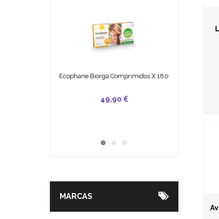
L
Ecophane Biorga Comprimidos X 180
49,90
25,50
7,30
MARCAS
Av