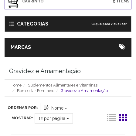
0
CARRINHO
ITEMS
CATEGORIAS
Clique para visualizar
MARCAS
Gravidez e Amamentação
Home
Suplementos Alimentares e Vitaminas
Bem-estar Feminino
Gravidez e Amamentação
ORDENAR POR:
Nome
MOSTRAR:
12
por página