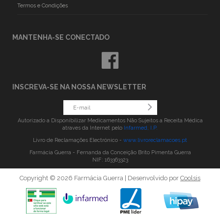
Termos e Condições
MANTENHA-SE CONECTADO
INSCREVA-SE NA NOSSA NEWSLETTER
Autorizado a Disponibilizar Medicamentos Não Sujeitos a Receita Médica
atraves da Internet pelo
Infarmed, I.P.
Livro de Reclamações Electrónico -
www.livroreclamacoes.pt
Farmácia Guerra - Fernanda da Conceição Brito Pimenta Guerra
NIF: 163363323
Copyright © 2026 Farmácia Guerra | Desenvolvido por
Coolsis