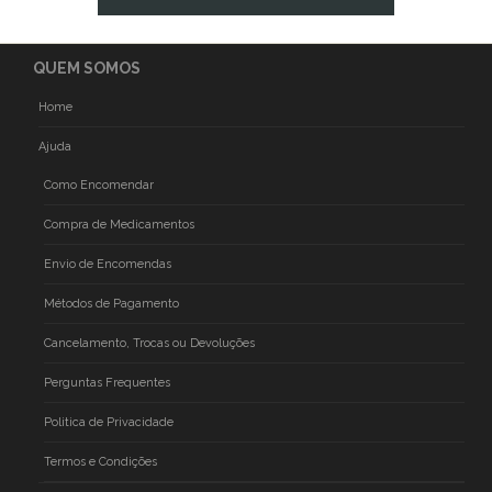
QUEM SOMOS
Home
Ajuda
Como Encomendar
Compra de Medicamentos
Envio de Encomendas
Métodos de Pagamento
Cancelamento, Trocas ou Devoluções
Perguntas Frequentes
Politica de Privacidade
Termos e Condições