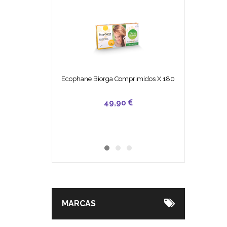
Ecophane Biorga Comprimidos X 180
49,90
25,50
7,30
MARCAS