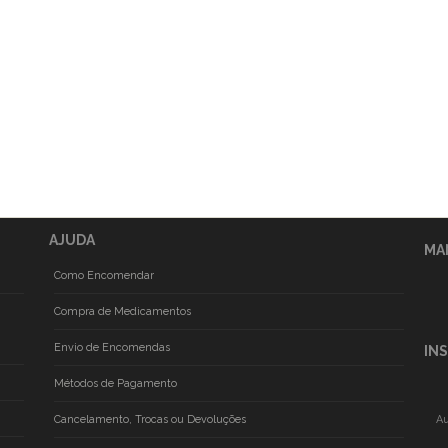
AJUDA
MA
Como Encomendar
Compra de Medicamentos
Envio de Encomendas
IN
Métodos de Pagamento
Cancelamento, Trocas ou Devoluções
Au