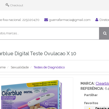
Checkout
 fixa nacional: 225020470
guerrafarmacia@gmail.com
Direto
rblue Digital Teste Ovulacao X 10
ome
Sexualidade
Testes de Diagnóstico
MARCA:
Clearbl
REFERÊNCIA:
64
Partilhar
Favoritos
Deseja a