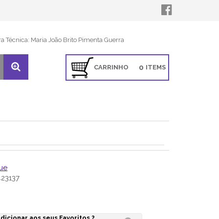
ra Técnica: Maria João Brito Pimenta Guerra
0
CARRINHO
ITEMS
ue
23137
dicionar aos seus Favoritos ?