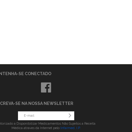
NTENHA-SE CONECTADO
SCREVA-SE NA NOSSA NEWSLETTER
torizado a Disponibilizar Medicamentos Não Sujeitos a Receita
Médica atraves da Internet pelo
Infarmed, I.P.