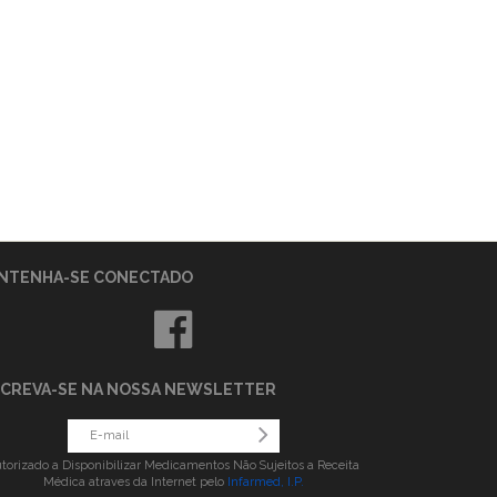
NTENHA-SE CONECTADO
SCREVA-SE NA NOSSA NEWSLETTER
torizado a Disponibilizar Medicamentos Não Sujeitos a Receita
Médica atraves da Internet pelo
Infarmed, I.P.