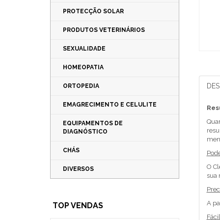
PROTECÇÃO SOLAR
PRODUTOS VETERINÁRIOS
SEXUALIDADE
HOMEOPATIA
DES
ORTOPEDIA
EMAGRECIMENTO E CELULITE
Res
Quan
EQUIPAMENTOS DE
resu
DIAGNÓSTICO
mens
CHÁS
Pode
O Cl
DIVERSOS
sua 
Prec
A pa
TOP VENDAS
Fácil