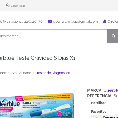
Checkout
 fixa nacional: 225020470
guerrafarmacia@gmail.com
Direto
rblue Teste Gravidez 6 Dias X1
ome
Sexualidade
Testes de Diagnóstico
MARCA:
Clearbl
REFERÊNCIA:
60
Partilhar
Favoritos
Deseja a