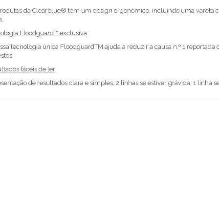
rodutos da Clearblue® têm um design ergonómico, incluindo uma vareta c
a.
ologia Floodguard™ exclusiva
ssa tecnologia única FloodguardTM ajuda a reduzir a causa n.º 1 reportada co
stes.
ltados fáceis de ler
sentação de resultados clara e simples; 2 linhas se estiver grávida, 1 linha se