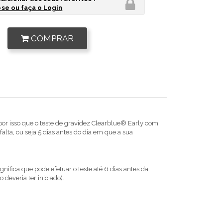
se ou faça o Login
COMPRAR
É por isso que o teste de gravidez Clearblue® Early com
lta, ou seja 5 dias antes do dia em que a sua
nifica que pode efetuar o teste até 6 dias antes da
deveria ter iniciado).