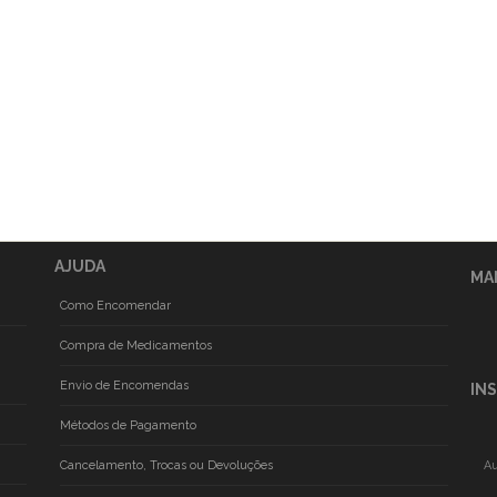
AJUDA
MA
Como Encomendar
Compra de Medicamentos
Envio de Encomendas
IN
Métodos de Pagamento
Cancelamento, Trocas ou Devoluções
Au