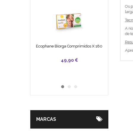
Os p
larg
Tecn
A no
de te
Resu
Ecophane Biorga Comprimidos X 180
Apre
49,90
25,50
7,30
MARCAS