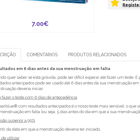
Registe-
7.00€
CRIÇÃO
COMENTÁRIOS
PRODUTOS RELACIONADOS
ultados em 6 dias antes da sua menstruação em falta
do quer saber se está grávida, pode ser difícil esperar até fazer um teste. 
ltados antecipados pode ser usado até 6 dias antes da sua menstruação em fa
truação deveria iniciar.
 fazer o teste com 6 dias de antecedência
earblue® com resultados antecipados é o nosso teste mais sensível, o que sig
menstruação em falta (ou seja, 5 dias antes do dia em que a sua menstruação 
isão superior a 99%
rtir da data em que a menstruação deveria ter iniciado.
 de utilizar