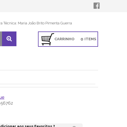
ra Técnica: Maria João Brito Pimenta Guerra
0
CARRINHO
ITEMS
ue
56762
dicionar aos seus Favoritos ?