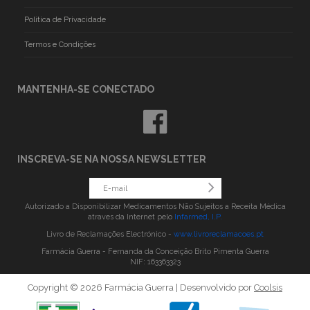
Politica de Privacidade
Termos e Condições
MANTENHA-SE CONECTADO
INSCREVA-SE NA NOSSA NEWSLETTER
Autorizado a Disponibilizar Medicamentos Não Sujeitos a Receita Médica
atraves da Internet pelo
Infarmed, I.P.
Livro de Reclamações Electrónico -
www.livroreclamacoes.pt
Farmácia Guerra - Fernanda da Conceição Brito Pimenta Guerra
NIF: 163363323
Copyright © 2026 Farmácia Guerra | Desenvolvido por
Coolsis