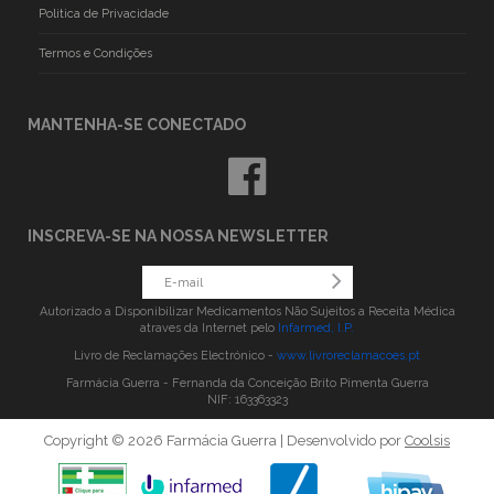
Politica de Privacidade
Termos e Condições
MANTENHA-SE CONECTADO
INSCREVA-SE NA NOSSA NEWSLETTER
Autorizado a Disponibilizar Medicamentos Não Sujeitos a Receita Médica
atraves da Internet pelo
Infarmed, I.P.
Livro de Reclamações Electrónico -
www.livroreclamacoes.pt
Farmácia Guerra - Fernanda da Conceição Brito Pimenta Guerra
NIF: 163363323
Copyright © 2026 Farmácia Guerra | Desenvolvido por
Coolsis