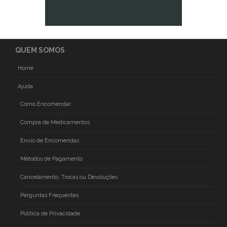
QUEM SOMOS
Home
Ajuda
Como Encomendar
Compra de Medicamentos
Envio de Encomendas
Métodos de Pagamento
Cancelamento, Trocas ou Devoluções
Perguntas Frequentes
Politica de Privacidade