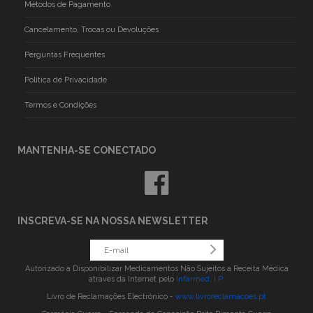
Métodos de Pagamento
Cancelamento, Trocas ou Devoluções
Perguntas Frequentes
Politica de Privacidade
Termos e Condições
MANTENHA-SE CONECTADO
INSCREVA-SE NA NOSSA NEWSLETTER
Autorizado a Disponibilizar Medicamentos Não Sujeitos a Receita Médica
atraves da Internet pelo
Infarmed, I.P.
Livro de Reclamações Electrónico -
www.livroreclamacoes.pt