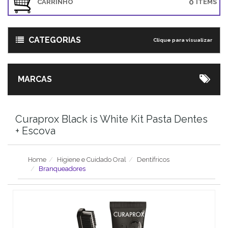
0
CARRINHO
ITEMS
CATEGORIAS
Clique para visualizar
MARCAS
Curaprox Black is White Kit Pasta Dentes
+ Escova
Home
Higiene e Cuidado Oral
Dentífricos
Branqueadores