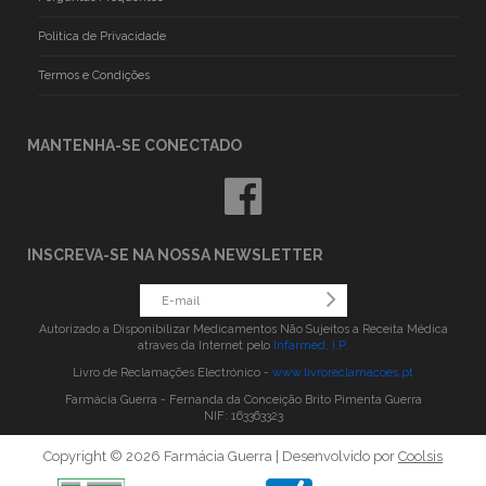
Politica de Privacidade
Termos e Condições
MANTENHA-SE CONECTADO
INSCREVA-SE NA NOSSA NEWSLETTER
Autorizado a Disponibilizar Medicamentos Não Sujeitos a Receita Médica
atraves da Internet pelo
Infarmed, I.P.
Livro de Reclamações Electrónico -
www.livroreclamacoes.pt
Farmácia Guerra - Fernanda da Conceição Brito Pimenta Guerra
NIF: 163363323
Copyright © 2026 Farmácia Guerra | Desenvolvido por
Coolsis