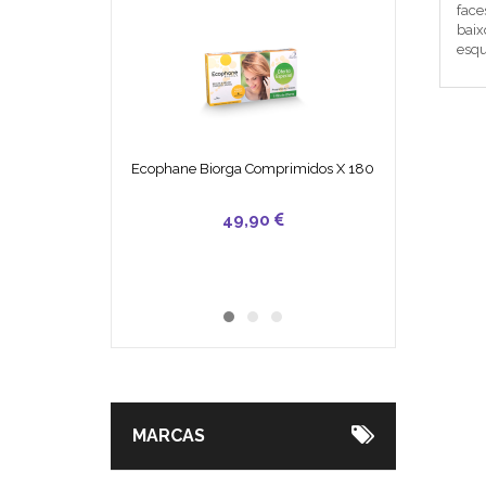
face
baix
esqu
Ecophane Biorga Comprimidos X 180
49,90
25,50
7,30
MARCAS