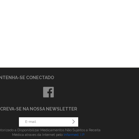
NTENHA-SE CONECTADO
SCREVA-SE NA NOSSA NEWSLETTER
torizado a Disponibilizar Medicamentos Não Sujeitos a Receita
Médica atraves da Internet pelo
Infarmed, I.P.