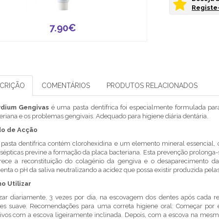
Registe-
7.90€
CRIÇÃO
COMENTÁRIOS
PRODUTOS RELACIONADOS
ydium Gengivas
é uma pasta dentífrica foi especialmente formulada para
eriana e os problemas gengivais. Adequado para higiene diária dentária.
o de Acção
 pasta dentífrica contém clorohexidina e um elemento mineral essencial, o
-sépticas previne a formação da placa bacteriana. Esta prevenção prolonga-
rece a reconstituição do colagénio da gengiva e o desaparecimento da
nta o pH da saliva neutralizando a acidez que possa existir produzida pelas
o Utilizar
izar diariamente, 3 vezes por dia, na escovagem dos dentes após cada r
es suave. Recomendações para uma correta higiene oral: Começar por 
tivos com a escova ligeiramente inclinada. Depois, com a escova na mesma