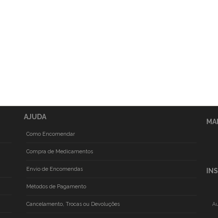
AJUDA
MA
Como Encomendar
Compra de Medicamentos
Envio de Encomendas
IN
Métodos de Pagamento
Cancelamento, Trocas ou Devoluções
Au