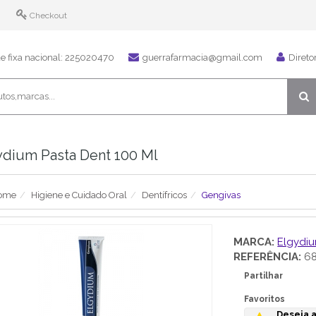
Checkout
 fixa nacional: 225020470
guerrafarmacia@gmail.com
Direto
ydium Pasta Dent 100 Ml
ome
Higiene e Cuidado Oral
Dentífricos
Gengivas
MARCA:
Elgydi
REFERÊNCIA:
68
Partilhar
Favoritos
Deseja a