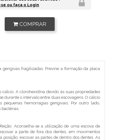
se ou faça o Login
COMPRAR
 gengivas fragilizadas. Previne a formação da placa
 cálcio. A clorohexidina devido às suas propriedades
se durante o intervalo entre duas escovagens. O cálcio
s pequenas hemorragias gengivais. Por outro lado,
 bactérias.
efeição. Aconselha-se a utilização de uma escova de
escovar a parte de fora dos dentes, em movimentos
 posição, escovar as partes de dentro dos dentes. As