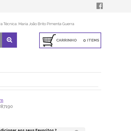
ra Técnica: Maria João Brito Pimenta Guerra
0
CARRINHO
ITEMS
um
87190
dicionar aos seus Favoritos ?