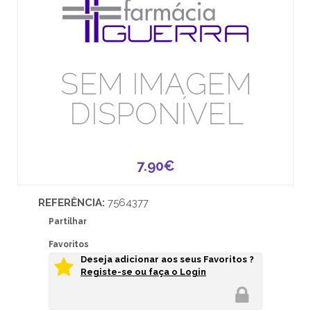
7.90€
REFERÊNCIA:
7564377
Partilhar
Favoritos
Deseja adicionar aos seus Favoritos ?
Registe-se ou faça o Login