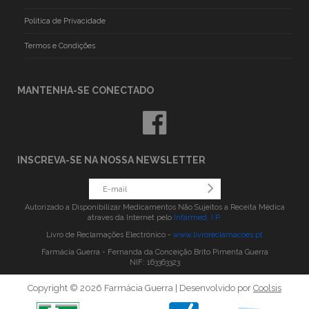
Politica de Privacidade
Termos e Condições
MANTENHA-SE CONECTADO
INSCREVA-SE NA NOSSA NEWSLETTER
Autorizado a Disponibilizar Medicamentos Não Sujeitos a Receita Médica
atraves da Internet pelo
Infarmed, I.P.
Livro de Reclamações Electrónico -
www.livroreclamacoes.pt
Farmácia Guerra - Fernanda da Conceição Brito Pimenta Guerra
NIF: 163363323
Copyright © 2026 Farmácia Guerra | Desenvolvido por
Coolsis