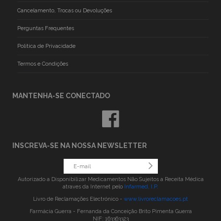
Cancelamento, Trocas ou Devoluções
Perguntas Frequentes
Politica de Privacidade
Termos e Condições
MANTENHA-SE CONECTADO
INSCREVA-SE NA NOSSA NEWSLETTER
Autorizado a Disponibilizar Medicamentos Não Sujeitos a Receita Médica
atraves da Internet pelo
Infarmed, I.P.
Livro de Reclamações Electrónico -
www.livroreclamacoes.pt
Farmácia Guerra - Fernanda da Conceição Brito Pimenta Guerra
NIF: 163363323