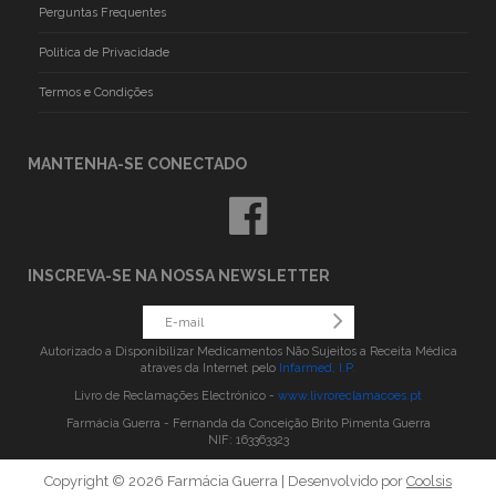
Perguntas Frequentes
Politica de Privacidade
Termos e Condições
MANTENHA-SE CONECTADO
INSCREVA-SE NA NOSSA NEWSLETTER
Autorizado a Disponibilizar Medicamentos Não Sujeitos a Receita Médica
atraves da Internet pelo
Infarmed, I.P.
Livro de Reclamações Electrónico -
www.livroreclamacoes.pt
Farmácia Guerra - Fernanda da Conceição Brito Pimenta Guerra
NIF: 163363323
Copyright © 2026 Farmácia Guerra | Desenvolvido por
Coolsis