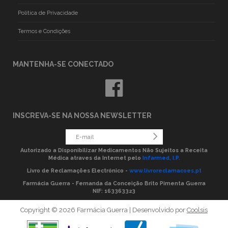
Politica de Privacidade
Termos e Condições
MANTENHA-SE CONECTADO
INSCREVA-SE NA NOSSA NEWSLETTER
Autorizado a Disponibilizar Medicamentos Não Sujeitos a Receita
Médica atraves da Internet pelo
Infarmed, I.P.
Livro de Reclamações Electrónico -
www.livroreclamacoes.pt
Farmácia Guerra - Fernanda da Conceição Brito Pimenta Guerra
NIF: 163363323
Copyright © 2026 Farmácia Guerra | Desenvolvido por
Coolsis