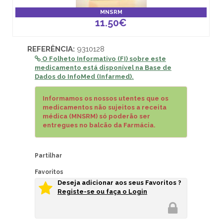
MNSRM
11.50€
REFERÊNCIA:
9310128
O Folheto Informativo (FI) sobre este
medicamento está disponível na
Base de
Dados do InfoMed (Infarmed).
Informamos os nossos utentes que os
medicamentos não sujeitos a receita
médica (MNSRM) só poderão ser
entregues no balcão da Farmácia.
Partilhar
Favoritos
Deseja adicionar aos seus Favoritos ?
Registe-se ou faça o Login