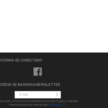
NTENHA-SE CONECTADO
SCREVA-SE NA NOSSA NEWSLETTER
torizado a Disponibilizar Medicamentos Não Sujeitos a Receita
Médica atraves da Internet pelo
Infarmed, I.P.