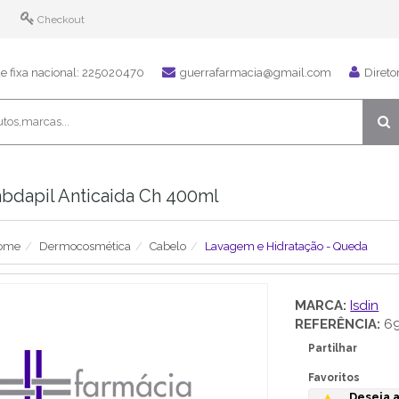
Checkout
 fixa nacional: 225020470
guerrafarmacia@gmail.com
Direto
bdapil Anticaida Ch 400ml
ome
Dermocosmética
Cabelo
Lavagem e Hidratação - Queda
MARCA:
Isdin
REFERÊNCIA:
69
Partilhar
Favoritos
Deseja a