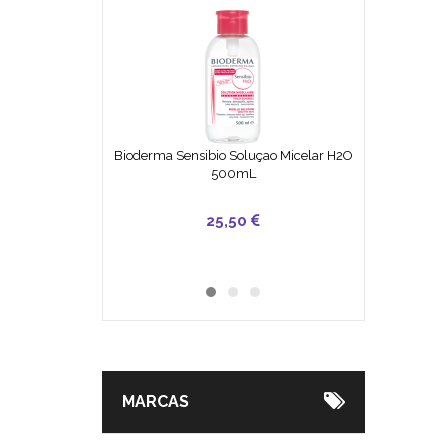
Bioderma Sensibio Soluçao Micelar H2O
500mL
49,90
25,50
7,30
MARCAS