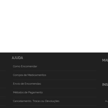
AJUDA
MA
Como Encomendar
Compra de Medicamentos
Envio de Encomendas
IN
Métodos de Pagamento
Cancelamento, Trocas ou Devoluções
Au