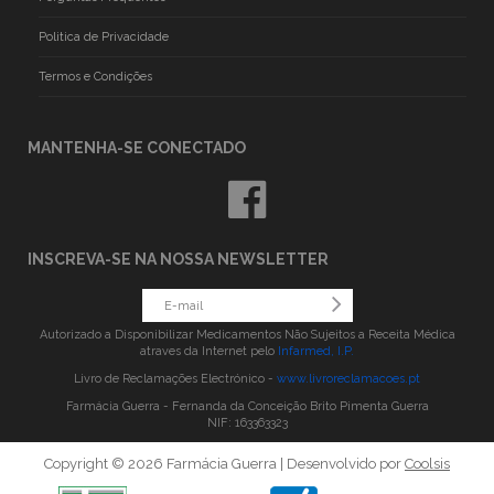
Politica de Privacidade
Termos e Condições
MANTENHA-SE CONECTADO
INSCREVA-SE NA NOSSA NEWSLETTER
Autorizado a Disponibilizar Medicamentos Não Sujeitos a Receita Médica
atraves da Internet pelo
Infarmed, I.P.
Livro de Reclamações Electrónico -
www.livroreclamacoes.pt
Farmácia Guerra - Fernanda da Conceição Brito Pimenta Guerra
NIF: 163363323
Copyright © 2026 Farmácia Guerra | Desenvolvido por
Coolsis