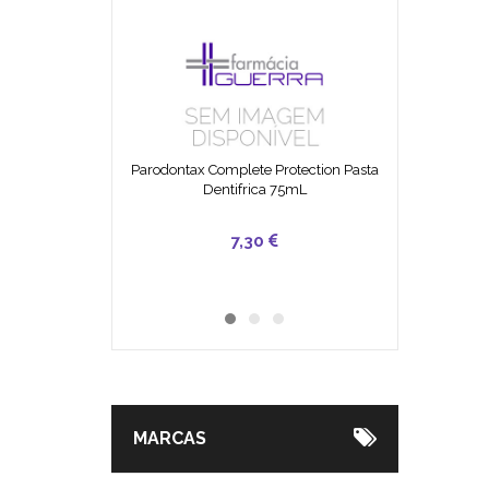
Parodontax Complete Protection Pasta
Dentifrica 75mL
49,90
25,50
7,30
MARCAS