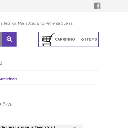
ra Técnica: Maria João Brito Pimenta Guerra
0
CARRINHO
ITEMS
1
Medicinais
06775
dicionar aos seus Favoritos ?