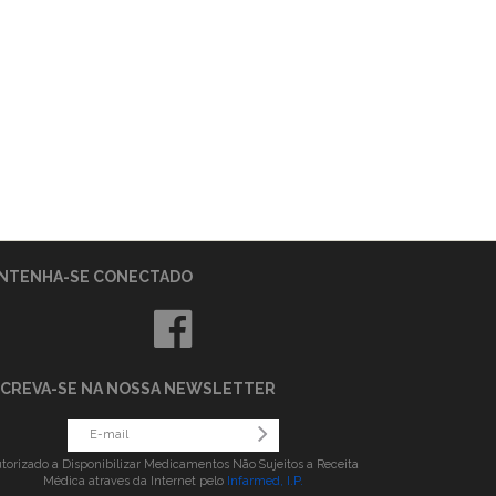
NTENHA-SE CONECTADO
SCREVA-SE NA NOSSA NEWSLETTER
torizado a Disponibilizar Medicamentos Não Sujeitos a Receita
Médica atraves da Internet pelo
Infarmed, I.P.