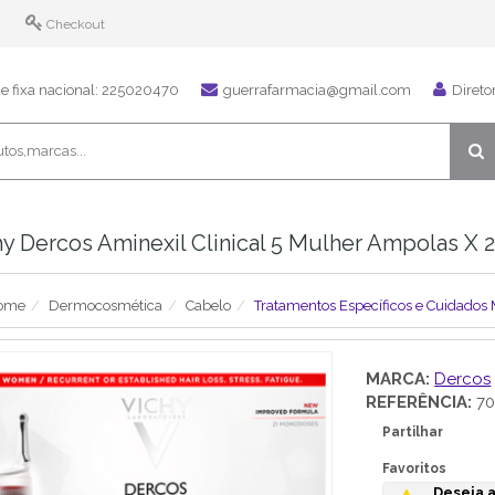
Checkout
 fixa nacional: 225020470
guerrafarmacia@gmail.com
Direto
y Dercos Aminexil Clinical 5 Mulher Ampolas X 2
ome
Dermocosmética
Cabelo
Tratamentos Específicos e Cuidados 
MARCA:
Dercos
REFERÊNCIA:
70
Partilhar
Favoritos
Deseja a