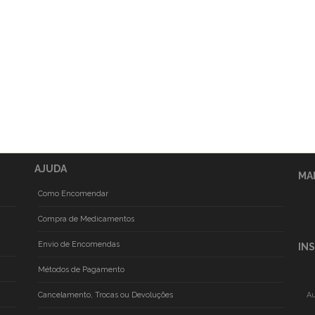
AJUDA
MA
Como Encomendar
Compra de Medicamentos
Envio de Encomendas
IN
Métodos de Pagamento
Cancelamento, Trocas ou Devoluções
Au