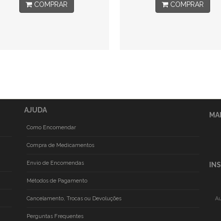
COMPRAR
COMPRAR
AJUDA
MA
Como Encomendar
Compra de Medicamentos
Envio de Encomendas
IN
Métodos de Pagamento
Cancelamento, Trocas ou Devoluções
Au
Perguntas Frequentes