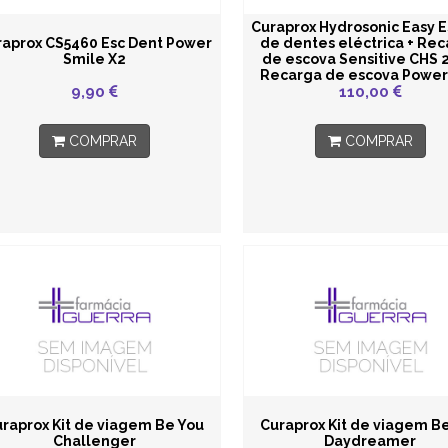
Curaprox Hydrosonic Easy 
aprox CS5460 Esc Dent Power
de dentes eléctrica + Re
Smile X2
de escova Sensitive CHS 
Recarga de escova Power
9,90
300 + Estojo de viage
110,00
COMPRAR
COMPRAR
raprox Kit de viagem Be You
Curaprox Kit de viagem B
Challenger
Daydreamer