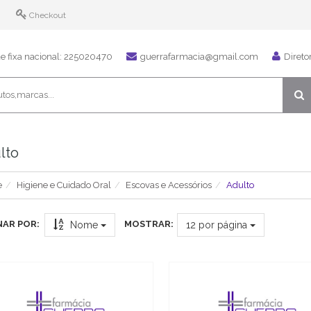
Checkout
 fixa nacional: 225020470
guerrafarmacia@gmail.com
Direto
lto
e
Higiene e Cuidado Oral
Escovas e Acessórios
Adulto
AR POR:
MOSTRAR:
Nome
12
por página