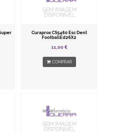
Super
Curaprox CS5460 Esc Dent
FootballEd26X2
11,00
COMPRAR