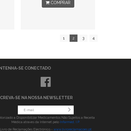
COMPRAR
1
2
3
4
NTENHA-SE CONECTADO
SCREVA-SE NA NOSSA NEWSLETTER
torizado a Disponibilizar Medicamentos Não Sujeitos a Receita
Médica atraves da Internet pelo
Infarmed, I.P.
Livro de Reclamações Electrónico -
www.livroreclamacoes.pt