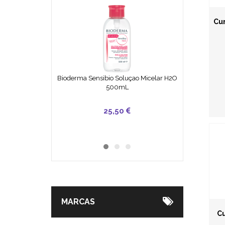
Cur
Bioderma Sensibio Soluçao Micelar H2O
500mL
49,90
25,50
7,30
MARCAS
Cu