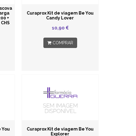
Escova
carga
Curaprox Kit de viagem Be You
200 +
Candy Lover
 CHS
m
10,90
COMPRAR
e You
Curaprox Kit de viagem Be You
Explorer