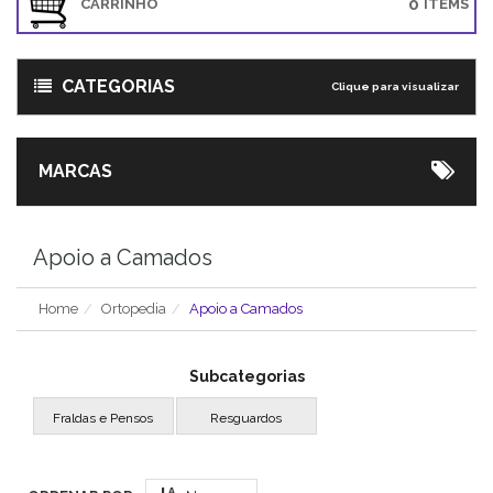
0
CARRINHO
ITEMS
CATEGORIAS
Clique para visualizar
MARCAS
Apoio a Camados
Home
Ortopedia
Apoio a Camados
Subcategorias
Fraldas e Pensos
Resguardos