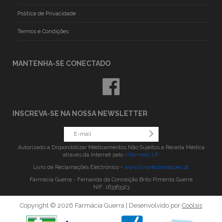
Politica de Privacidade
Termos e Condições
MANTENHA-SE CONECTADO
INSCREVA-SE NA NOSSA NEWSLETTER
Autorizado a Disponibilizar Medicamentos Não Sujeitos a Receita Médica
atraves da Internet pelo
Infarmed, I.P.
Livro de Reclamações Electrónico -
www.livroreclamacoes.pt
Farmácia Guerra - Fernanda da Conceição Brito Pimenta Guerra
NIF: 163363323
Copyright © 2026 Farmácia Guerra | Desenvolvido por
Coolsis