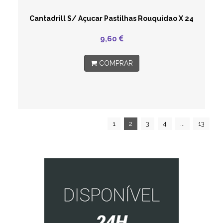
Cantadrill S/ Açucar Pastilhas Rouquidao X 24
9,60
COMPRAR
1
2
3
4
...
13