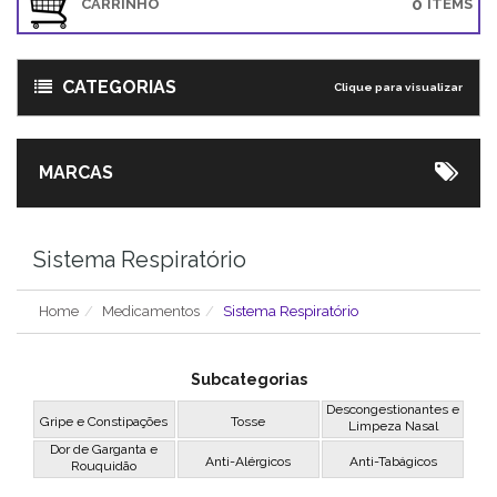
0
CARRINHO
ITEMS
CATEGORIAS
Clique para visualizar
MARCAS
Sistema Respiratório
Home
Medicamentos
Sistema Respiratório
Subcategorias
Descongestionantes e
Gripe e Constipações
Tosse
Limpeza Nasal
Dor de Garganta e
Anti-Alérgicos
Anti-Tabágicos
Rouquidão